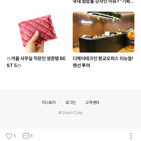
국내 협업툴 강자인 이유? "기획
초기부터 적극적으로 사용자 의견
을 반영하기 때문이죠"
☃️겨울 사무실 직장인 생존템 BE
디케이테크인 판교오피스 리뉴얼!
ST 5☃️
랜선 투어
의안내
티스토리
로그인
고객센터
© Daum Corp.
1
1