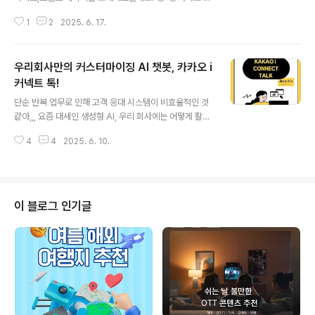
랜드 메시지의 효과를 100% 누리는 방법!!기존 친구톡의
1
2
2025. 6. 17.
한계를 뛰어넘어,보다 전략적이고 효과적인 고객 커뮤니케
이션이 가능해질거에요! ✨디케이테크인과 함께하는 브랜
드 메시지는 다릅니다! 🐾 🐾 디케이테크인은 단순한 서비
우리회사만의 커스터마이징 AI 챗봇, 카카오 i
스 제공을 넘어, 고객사의 디지털 전환을 함께 고민하고 실
현하는 비즈니스 파트너입니다. 브랜드 메시지를 도입하고
커넥트 톡!
글 내용
싶으신가요? ‘브랜드 메시지가 우리 회사에 맞는 서비스일
단순 반복 업무로 인해 고객 응대 시스템이 비효율적인 것
까’ 고민 되시나요? 디케이테크인의 메시징 사업부 전문가
같아,,, 요즘 대세인 생성형 AI, 우리 회사에는 어떻게 활용
들이 성공적인 디지털 마케팅을 위한 최적의 솔루션을 제
할 수 있지? 이런 고민과 필요성 한 번이라도 느껴보신 적
안해드리겠습니다. 🌟 🌟 디케이테크인은 카카오의 자회
4
4
2025. 6. 10.
있으신가요?🤔 이럴땐 솔루션으로 AI 챗봇 카카오 i 커넥
사로 믿을 수 있는 브랜드 메시지 파트너입니..
트 톡을 추천드립니다! AI 챗봇을 통해 상담 효율을 높이고,
고객 만족도는 올리고 이 모든것을 카카오 i 커넥트 톡으로
해결할 수 있습니다!😊🙌 고객응대는 더 쉽게! 😌 마케팅
은 더 스마트하게! 🧠 상담사들은 더 필요한곳에만! 😎 이
이 블로그 인기글
모든것을 한꺼번에! 이렇게 다채로운 카카오 i 커넥트 톡!
지금부터 함께 알아보러 가실까요?😎😎 What is Kakao
i connect talk? 자연스럽고 스마트한 대화가 가능한 GP
T기반 AI챗봇으로 금융, 유통,..