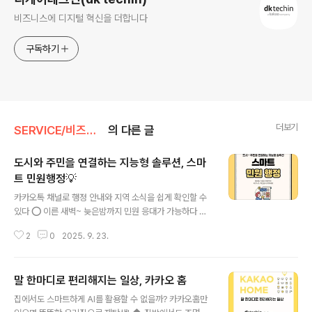
비즈니스에 디지털 혁신을 더합니다
구독하기
더보기
SERVICE/비즈니스 솔루션
의 다른 글
도시와 주민을 연결하는 지능형 솔루션, 스마
트 민원행정💡
글 내용
카카오톡 채널로 행정 안내와 지역 소식을 쉽게 확인할 수
있다 ⭕ 이른 새벽~ 늦은밤까지 민원 응대가 가능하다 ⭕
지역 내 시설 예약, 행사 신청은 필요할 때 언제나 할 수 있
2
0
2025. 9. 23.
다 ⭕ 🏢디케이테크인의 스마트 민원행정 서비스를 알고
계신가요?? 도시와 주민을 연결하는 지능형 솔루션, 디케
이테크인 스마트 민원행정 자세히 알아보러 가볼까요~!!
말 한마디로 편리해지는 일상, 카카오 홈
📋What is 스마트 민원행정?🏘️주민 대상 민원 행정 서비
글 내용
스를 카카오톡을 통해 통합 관리할 수 있는 시스템입니다.
집에서도 스마트하게 AI를 활용할 수 없을까? 카카오홈만
💡민원 문의 접수 및 답변, 💡서비스 예약, 💡결제 등 다양