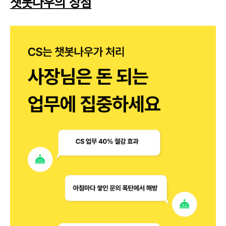
챗봇나우의 장점