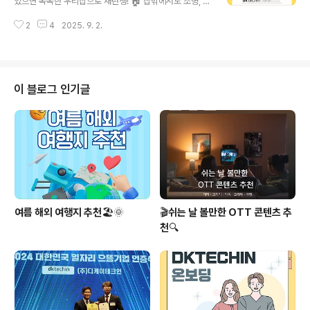
있으면 똑똑한 우리집으로 재탄생! 🏠 집밖에서도 조명, 전
한 민원행정 서비스는 물론 💡행정안내와 💡지역 소식도
자기기 카카오톡으로 원격 조정은 물론 우리 가족 모두 다
간편하게 볼 수 있어 주민들에게 편리함을 제공합니다! AI
2
4
2025. 9. 2.
편할 수 있게 가족연동까지 가능한 카카오 홈!👨‍👩‍👧‍👦
기술로 연결되는 민원행정🤖AI 기술이 접목된 챗봇 서비
내 루틴에 맞게 집도 원하는대로 온도, 습도, 조명 다 조절
스를 ..
할 수 있는데요! 이외에도 더 다양하고 많은 기능이 있는데
자세히 알아보러 가실까요??😄 What is Kakao Home?
카카오톡과 음성을 통해 집과 가전 관리는 물론 에너지 절
이 블로그 인기글
약, 보안강화를 모두 누릴 수 있는 서비스로 일상에서의 삶
의 질을 높여줍니다!📈 단순한 스마트 홈을 넘어서 초개인
화 맞춤형 서비스로 카카오홈 앱에서 가족 구성원별로 원
하는 기능을 조합해 개인 모드를 설정하고, 자신의 루틴에
..
여름 해외 여행지 추천🏖️🌞
🎬쉬는 날 볼만한 OTT 콘텐츠 추
천🔍