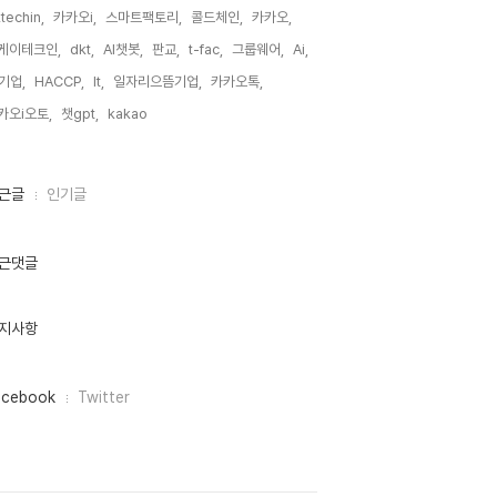
techin,
카카오i,
스마트팩토리,
콜드체인,
카카오,
케이테크인,
dkt,
AI챗봇,
판교,
t-fac,
그룹웨어,
Ai,
T기업,
HACCP,
It,
일자리으뜸기업,
카카오톡,
카오i오토,
챗gpt,
kakao,
근글
인기글
근댓글
지사항
acebook
Twitter