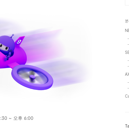
분
N
S
AX
C
9:30 ~ 오후 6:00
T