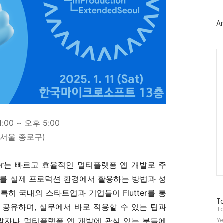
터
플
러
Ar
그
인
Ca
1:00 ~ 오후 5:00
 (서울 종로구)
utter는 빠르고 효율적인 멀티플랫폼 앱 개발로 주
ter를 실제 프로덕션 환경에서 활용하는 방법과 성
히 국내외 스타트업과 기업들이 Flutter를 통
방
To
 공유하며, 실무에서 바로 적용할 수 있는 팁과
문
To
자
r 개발자나 멀티플랫폼 앱 개발에 관심 있는 분들에
Ye