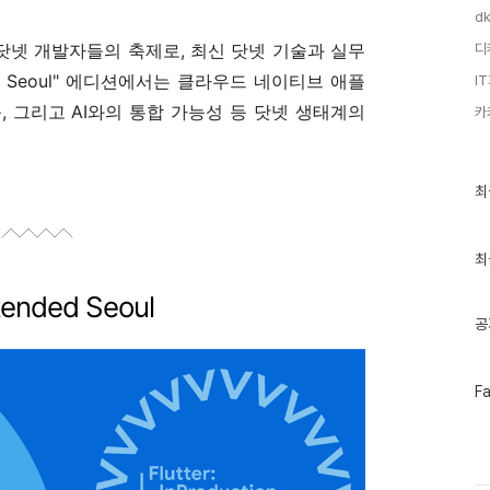
dk
는 닷넷 개발자들의 축제로, 최신 닷넷 기술과 실무
디
 Seoul" 에디션에서는 클라우드 네이티브 애플
I
, 그리고 AI와의 통합 가능성 등 닷넷 생태계의
카
최
최
근
글
과
인
최
기
글
xtended Seoul
공
페
F
이
스
북
트
위